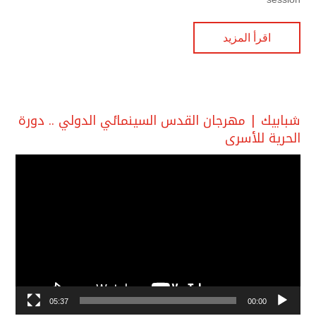
اقرأ المزيد
شبابيك | مهرجان القدس السينمائي الدولي .. دورة
الحرية للأسرى
مشغل
الفيديو
05:37
00:00