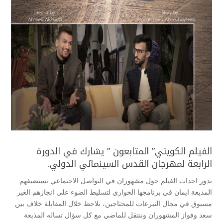
الفيلم الكويتي” المتابعون ” يشارك في الدورة
الرابعة لمهرجان القدس السينمائي الدولي.
تدور احداث الفيلم حول مشهوران في التواصل الاجتماعي تستضيفهم
المذيعة ايمان في برنامجها الحواري لتسليط الضوء على انجازهم الغير
مسبوق في مجال التبرعات للمحتاجين، نلاحظ خلال المقابلة خلاف بين
سعد وفواز المشهوران وننتقل للماضي مع كل سؤال تساله المذيعة