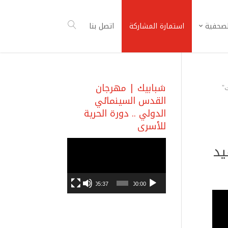
لصحفية
استمارة المشاركة
اتصل بنا
شبابيك | مهرجان
”
القدس السينمائي
الدولي .. دورة الحرية
للأسرى
مشغل
يد
الفيديو
05:37
00:00