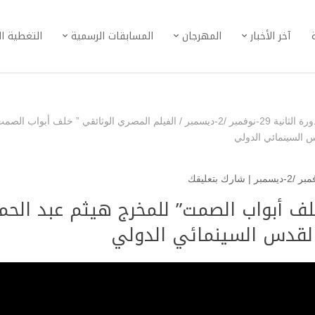
آخر الأخبار
المهرجان
المسابقات الرسمية
التغطية ا
-نوفمبر /2-ديسمبر
/
الفيلم المصري الوثائقي ” خلف أبواب الصمت
س السينمائي الدولي
|
شارك بتعليقك
لف أبواب الصمت” للمخرج هيثم عبد الحم
القدس السينمائي الدولي