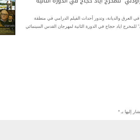
ودني” للمخرج اياد حجاج في الدورة الثانية
في العرق والديانة، وتدور أحداث الفيلم الدرامي في منطقة
ودني” للمخرج اياد حجاج في الدورة الثانية لمهرجان القدس السينمائي
ار إليها بـ
*