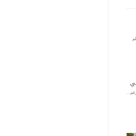
م
لي
م...