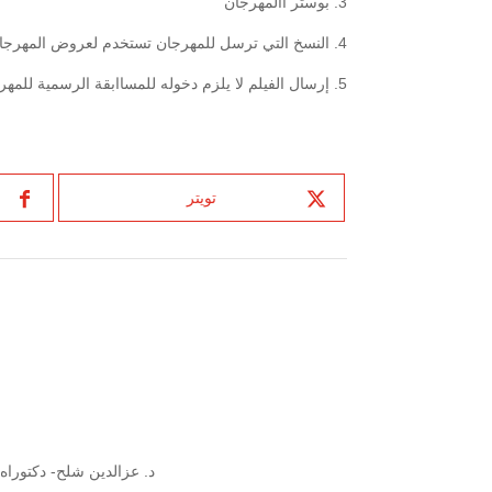
3. بوستر االمهرجان
4. النسخ التي ترسل للمهرجان تستخدم لعروض المهرجاان ولا يحق للمهرجان التصرف بها خارج إطاار المهرجان
5. إرسال الفيلم لا يلزم دخوله للمساابقة الرسمية للمهرجان
تويتر
د. عزالدين شلح- دكتوراه