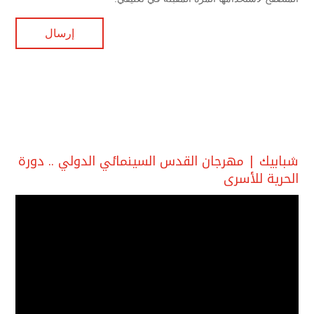
شبابيك | مهرجان القدس السينمائي الدولي .. دورة
الحرية للأسرى
مشغل
الفيديو