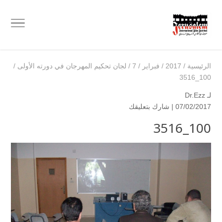
الرئيسية
/
2017
/
فبراير
/
7
/
لجان تحكيم المهرجان في دورته الأولى
/
100_3516
لـ
Dr.Ezz
07/02/2017 |
شارك بتعليقك
100_3516