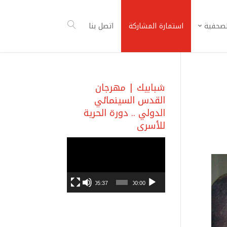
لصحفية
استمارة المشاركة
اتصل بنا
شبابيك | مهرجان
القدس السينمائي
الدولي .. دورة الحرية
للأسرى
مشغل
الفيديو
05:37
00:00