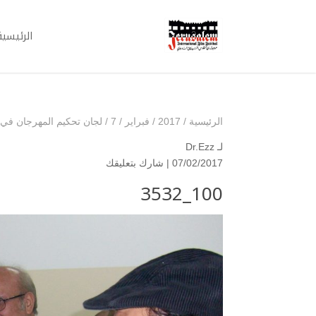
الرئيسية
الرئيسية
/
2017
/
فبراير
/
7
/
لجان تحكيم المهرجان في د
لـ
Dr.Ezz
07/02/2017 |
شارك بتعليقك
100_3532