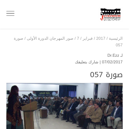
الرئيسية
/
2017
/
فبراير
/
7
/
صور المهرجان الدورة الأولى
/
صورة
057
لـ
Dr.Ezz
07/02/2017 |
شارك بتعليقك
صورة 057