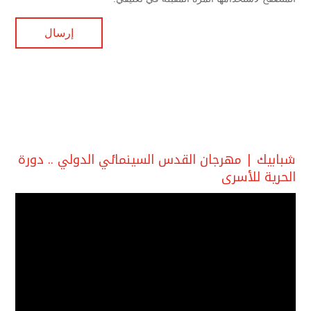
شبابيك | مهرجان القدس السينمائي الدولي .. دورة
الحرية للأسرى
مشغل
الفيديو