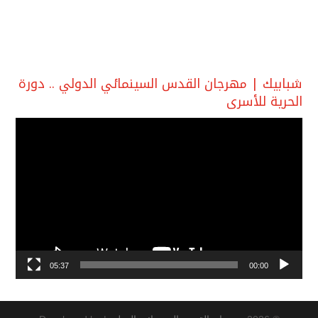
شبابيك | مهرجان القدس السينمائي الدولي .. دورة
الحرية للأسرى
مشغل
الفيديو
05:37
00:00