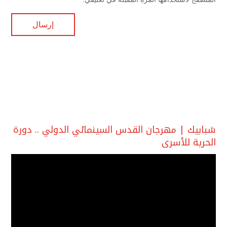
شبابيك | مهرجان القدس السينمائي الدولي .. دورة
الحرية للأسرى
مشغل
الفيديو