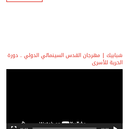
شبابيك | مهرجان القدس السينمائي الدولي .. دورة
الحرية للأسرى
مشغل
الفيديو