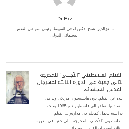
Dr.Ezz
د. عزالدين شلح- دكتوراه في السينما، رئيس مهرجان القدس
السينمائي الدولي
الفيلم الفلسطيني “الأجنبي” للمخرجة
نتالي جعبة في الدورة الثالثة لمهرجان
القدس السينمائي
نبذة عن الفيلم: دون هاتشيسون أمريكي ولد في
بنسلفانيا ،سافر الى فلسطين عام 1965 بمنحة
دراسية ليعمل كمعلم في مدارس... الفيلم
الفلسطيني “الأجنبي” للمخرجة نتالي جعبة في الدورة
الثالثة لمهرجان القدس السينمائي