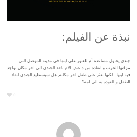
نبذة عن الفيلم:
جندي يحاول مساعدة أم للعثور على ابنها في مدينة الموصل التي
مزقتها الحرب.و انقاذه من داعش.الام تاخذ الجندي الى اخر مكان تواجد
فيه ابنها . لكنها تعثر على طفل اخر مكانه, هل سيستطيع الجندي انقاذ
الطفل و العودة به الى امه؟
0