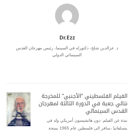
Dr.Ezz
د. عزالدين شلح- دكتوراه في السينما، رئيس مهرجان القدس
السينمائي الدولي
الفيلم الفلسطيني “الأجنبي” للمخرجة
نتالي جعبة في الدورة الثالثة لمهرجان
القدس السينمائي
نبذة عن الفيلم: دون هاتشيسون أمريكي ولد في
بنسلفانيا ،سافر الى فلسطين عام 1965 بمنحة