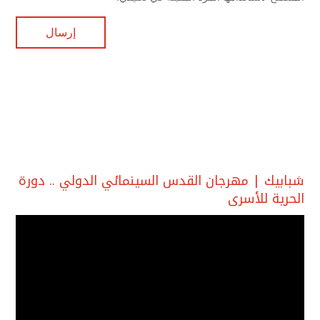
شبابيك | مهرجان القدس السينمائي الدولي .. دورة
الحرية للأسرى
مشغل
الفيديو