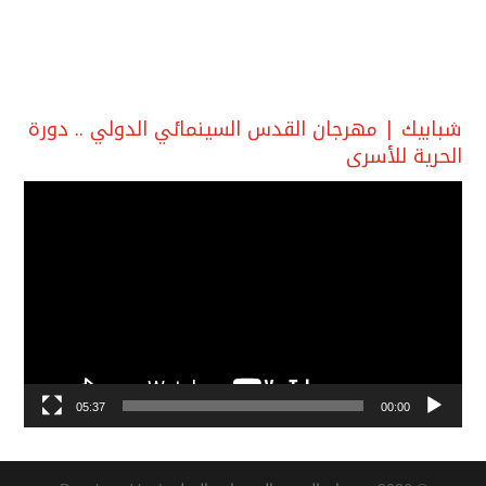
شبابيك | مهرجان القدس السينمائي الدولي .. دورة
الحرية للأسرى
مشغل
الفيديو
05:37
00:00