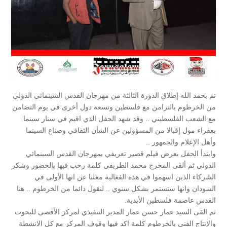
تم بحمد الله إطلاق الدورة الثالثة من مهرجان القدس السينمائي الدولي
من الخرطوم بالتزامن مع فلسطين وتسعة دول أخرى في يوم التضامن
مع الشعب الفلسطيني .. وقد شهد الحفل الذي اقيم في سنار سبنما
بعفراء مول إقبالا من المسؤولين عن الشأن الثقافي وصناع السينما
وأهل الإعلام والجمهور ..
وابتدأ الحفل بعرض فيلم قصير تعريفي بمهرجان القدس السبنمائي
الدولي ثم ألقى المخرج محمد الطريفي كلمة رحب فيها بالحضور وشكر
الشركاء الذين اسهموا في هذه الفعالية معلنا عن انها الأولى في
السودان وانها ستستمر بشكل سنوي .. لنقول دائما من الخرطوم .. هنا
القدس عاصمة فلسطين الأبدية.
ثم القى السيد عمار حسن عمار المدير التنفيذي لمركز الأقصى للبحوث
والإنتاج الفني بالخرطوم كلمة اكد فيها وقوف المركز مع كل الانشطة