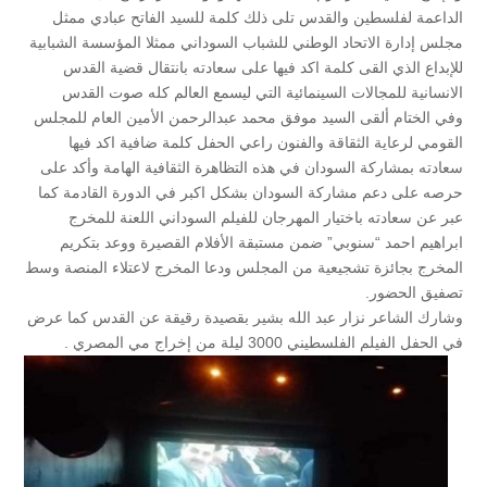
الداعمة لفلسطين والقدس تلى ذلك كلمة للسيد الفاتح عبادي ممثل
مجلس إدارة الاتحاد الوطني للشباب السوداني ممثلا المؤسسة الشبابية
للإبداع الذي القى كلمة اكد فيها على سعادته بانتقال قضية القدس
الانسانية للمجالات السينمائية التي ليسمع العالم كله صوت القدس
وفي الختام ألقى السيد موفق محمد عبدالرحمن الأمين العام للمجلس
القومي لرعاية الثقاقة والفنون راعي الحفل كلمة ضافية اكد فيها
سعادته بمشاركة السودان في هذه التظاهرة الثقافية الهامة وأكد على
حرصه على دعم مشاركة السودان بشكل اكبر في الدورة القادمة كما
عبر عن سعادته باختيار المهرجان للفيلم السوداني اللعنة للمخرج
ابراهيم احمد “سنوبي” ضمن مستبقة الأفلام القصيرة ووعد بتكريم
المخرج بجائزة تشجيعية من المجلس ودعا المخرج لاعتلاء المنصة وسط
تصفيق الحضور.
وشارك الشاعر نزار عبد الله بشير بقصيدة رقيقة عن القدس كما عرض
في الحفل الفيلم الفلسطيني 3000 ليلة من إخراج مي المصري .