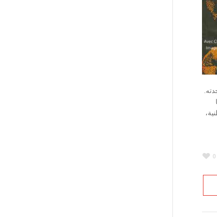
دته.
ية،
0