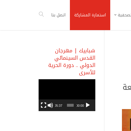
لصحفية
استمارة المشاركة
اتصل بنا
شبابيك | مهرجان
القدس السينمائي
الدولي .. دورة الحرية
للأسرى
مشغل
عة
الفيديو
05:37
00:00