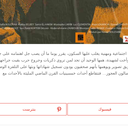
ماعية ومهنية يغلب عليها السكون، يقرر يوما ما أن يصب جل اهتمامه على ج
خت لشهيدة، همها الوحيد أن تجد لمن تروي ذكريات وجروح حرب بقيت جراحها
تصوير ويوهمها بأنهم صحفيون يودون تسجيل شهاداتها وبثها على التلفزة الوطن
يتم الا عبر جهاز DVD وحصريا في صالون العجوز… فتتقاطع أحداث خمسينيات القرن الماضي المليئة بالأحداث مع
فيسبوك
بنترست