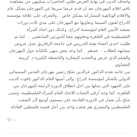
وأضاف الديب في نهاية العرض طلبن الحاضرات تمكينهن من مشاهدة
باقي افلام المهرجان بعد ان قدم عرضا سريعا عن المهرجان بشكل عام
والافلام الوثائقية المشاركة بشكل خاص .. والتعرف على علاقة مؤسسة
كادراج لفنون السينما وتعاونها مع المهرجان على مدي ثلاث دورات
بصفته الأمين العام لمؤسسة كدراج، وكذلك دور اتحاد المرأة
الفلسطينية في القاهرة وتعاونهم معنا للدورتين السابقتين … كما تم
طلبت احدي اعضاء هيئة التدريس في جامعة الزقازيق عمل عروض
مشابهة للطلاب …عندهم .. كما وعد بعض منهن بالكتابة حول المهرجان
والفيلم الذي عرض وبالتحديد المفكرة والناشطة الكبيرة د. كريمة
الحفناوي.
من جانبه تقدم الدكتور عزالدين شلح رئيس مهرجان القدس السينمائي
الدولي بالشكر لمؤسسة كدراج، والى أمينها العام الدكتور ياقوت الديب
على الجهود التي تبذلها من اجل انطلاق الدورة الرابعة للمهرجان من
القاهرة، كما وجه أرقى التحيات للاتحاد العام للمرأة الفلسطينية، وتمنى
شلح بأن نعمل في الدورة القادمة على مستوى أوسع لأن الشعب
الفلسطيني والمصري هم شعب واحد من أجل قضية فلسطين العادلة.
0