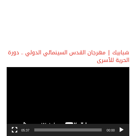
شبابيك | مهرجان القدس السينمائي الدولي .. دورة
الحرية للأسرى
مشغل
الفيديو
05:37
00:00