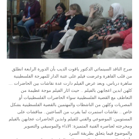
صرح الناقد السينمائي الدكتور ياقوت الديب بأن الدورة الرابعة انطلق
من قلب القاهرة وعرضت فيلم على عتبة الدار للمهرجة الفلسطينية
ساهرة درباس، وبعد عرض الفيلم دارت عدة نقاشات بين الحاضرات …
كلهن ابدين اعجابهن بالفيلم .. حيث اثار الفيلم موجة عظيمة من
التعاطف مع القضية الفلسطينية سواء الحاضرات الفلسطينيات أو
المصريات وكلهن من الناشطات والمهتمين بالقضية الفلسطينية بشكل
خاص .. نقاشات استمرت لما يقرب من الساعتين.. مناقشات على
المستويين: الموضوعي والفني للفيلم وابدين الحاضرات عجابهن بالفيلم
ومخرجته لعناصره الفنية المتميزة: الاداء والموسيقي والتصوير
والموضوع فيما يتعلق بطريقة السرد