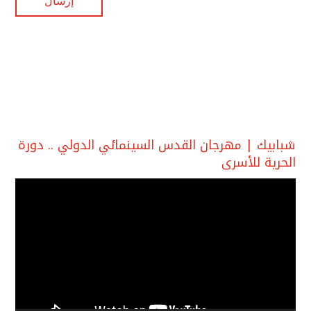
شبابيك | مهرجان القدس السينمائي الدولي .. دورة
الحرية للأسرى
مشغل
الفيديو