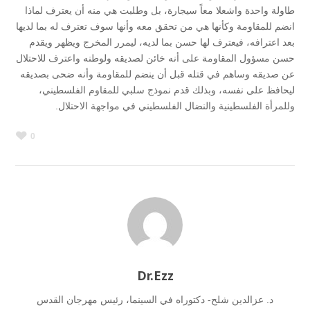
طاولة واحدة واشعلا معاً سيجارة، بل وطلبت هي منه أن يعترف لماذا
انضم للمقاومة وكأنها هي من تحقق معه وأنها سوف تعترف له بما لديها
بعد اعترافه، فيعترف لها حسن بما لديه، ليمرر المخرج ويظهر ويقدم
حسن مسؤول المقاومة على أنه خائن لصديقه ولوطنه واعترف للاحتلال
عن صديقه وساهم في قتله قبل أن ينضم للمقاومة وأنه ضحى بصديقه
ليحافظ على نفسه، وبذلك قدم نموذج سلبي للمقاوم الفلسطيني،
وللمرأة الفلسطينية والنضال الفلسطيني في مواجهة الاحتلال.
0
Dr.Ezz
د. عزالدين شلح- دكتوراه في السينما، رئيس مهرجان القدس