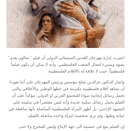
اعتبرت إدارة مهرجان القدس السينمائي الدولي أن فيلم ” صالون هدى”
يشوه ويسيء لنضال الشعب الفلسطيني، وأنه لا يمكن أن يكون فيلماً
فلسطينياً، حيث لا علاقة له بالأفلام الفلسطينية.
واشار الدكتور عزالدين شلح مؤسس ورئيس المهرجان على أننا تعودنا
أن نشاهد أفلام فلسطينية ملتزمة في خطها الوطني والأخلاقي والتي
تحمل رسائل إيجابية سواء للمجتمع العربي أو الدولي. مؤكداً على أن
الفيلم يحمل رسائل سلبية عديدة وأنه ليس مقتصراً في سلبيته على
المشهد الإباحي، بل أظهر المرأة الفلسطينية المناضلة بأنها ساقطة في
خيانة وطنها، ولم نرى شخصية امرأة واحدة مناضلة بالفيلم.
إن الفيلم يتبع في جنسيته الى جهة الإنتاج وليس للمخرج ولا حتى