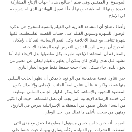
الموضوع أو الممثلين وفي فيلم ” صالون هدى” جهات الإنتاج المشاركة
عديدة ومنها الفلسطينية، ومنها أيضاً التمويل الهولندي الذي له شروطه
في الإنتاج.
وأضاف شلح أن المشاهد العارية في الفيلم بالنسبة للمخرج هي تذكرة
الوصول للشهرة وتسويق الفيلم على حساب القضية الفلسطينية، لكنها
شهرة تتنافى مع قيمنا الأخلاقية وكل القيم الإنسانية، لقد كان بإمكان
المخرج أن يوصل الرسالة دون التعرض لهذه المشاهد الإباحية،
والمفارقة أن المشاهد الإباحية ظهرت بكل تفاصيلها بدل الايحاء لها، أما
مشهد قتل هدى والذي كان يمكن أن يظهر بالفيلم ليعلن عن مصير من
يخون بلده، جاء بشكل ايحاء حيث سمعنا فقط صوت العيار الناري.
حين نتناول قضية مجتمعية من الواقع، لا يمكن أن نظهر الجانب السلبي
منها فقط، ولكن علينا أن نتناول ايضاً الجانب الإيجابي وإلا بذلك يكون
المقصود التشويه والإساءة، كما يمكن اظهار الجانب السلبي لتوظيفه
في خدمة الرسالة الإيجابية التي يجب أن تصل للمشاهد، حيث أن الكثير
من النساء شكلن صمود في المعتقلات الإسرائيلية يدرس في التاريخ،
ومنهن من ضحت بأغلى ما تملك من أجل الوطن.
الغريب أنه حين جلس حسن مسؤول المقاومة ليحقق مع هدى التي
اسقطت العشرات من الفتيات، وكأنه يساوي بينهما، حيث جلسا على