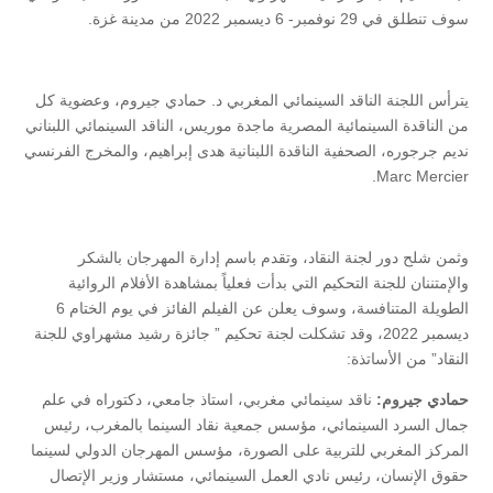
سوف تنطلق في 29 نوفمبر- 6 ديسمبر 2022 من مدينة غزة.
يترأس اللجنة الناقد السينمائي المغربي د. حمادي جيروم، وعضوية كل
من الناقدة السينمائية المصرية ماجدة موريس، الناقد السينمائي اللبناني
نديم جرجوره، الصحفية الناقدة اللبنانية هدى إبراهيم، والمخرج الفرنسي
Marc Mercier.
وثمن شلح دور لجنة النقاد، وتقدم باسم إدارة المهرجان بالشكر
والإمتننان للجنة التحكيم التي بدأت فعلياً بمشاهدة الأفلام الروائية
الطويلة المتنافسة، وسوف يعلن عن الفيلم الفائز في يوم الختام 6
ديسمبر 2022، وقد تشكلت لجنة تحكيم ” جائزة رشيد مشهراوي للجنة
النقاد” من الأساتذة:
حمادي جيروم:
ناقد سينمائي مغربي، استاذ جامعي، دكتوراه في علم
جمال السرد السينمائي، مؤسس جمعية نقاد السينما بالمغرب، رئيس
المركز المغربي للتربية على الصورة، مؤسس المهرجان الدولي لسينما
حقوق الإنسان، رئيس نادي العمل السينمائي، مستشار وزير الإتصال