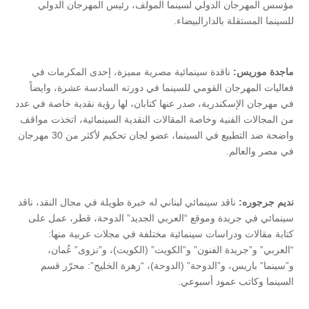
مؤسس المهرجان الدولي لسينما المولف، رئيس المهرجان الدولي
للسينما المستقلة بالدارالبيضاء.
ماجدة موريس:
ناقدة سينمائية مصرية مميزة، إحدى المكرمات في
فعاليات المهرجان القومي للسينما في دورته السادسة عشرة، وايضاً
في مهرجان الإسكندرية، صدر عنها كتابان، لها رؤية نقدية خاصة في عدد
من المجالات الفنية وخاصة المقالات النقدية السينمائية، اتخذت مواقف
واضحة ضد التطبيع في السينما، عضو لجان تحكيم لأكثر من 30 مهرجان
في مصر والعالم.
نديم جرجوره:
ناقد سينمائي لبناني له خبرة طويلة في مجال النقد، ناقد
سينمائي في جريدة وموقع “العربي الجديد” الدوحة، قطر، عمل على
كتابة مقالات ودراسات سينمائية مختلفة في مجلات عربية منها:
“العربي” و”جريدة الفنون” و”الكويت” (الكويت)، و”نزوى” عُمان،
و”سينما” باريس، و”الدوحة” (الدوحة)، “زهرة الخليج”: محرّر قسم
السينما وكاتب عمود أسبوعي.