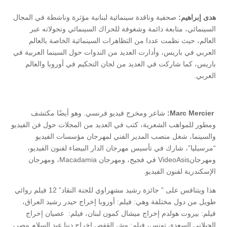
هدى إبراهيم:
صحفية وناقدة سينمائية لبنانية مؤثرة وناشطة في المجال
السينمائي، متابعة دائمة وشغوفة للحراك السينمائي وتحولاته عبر
العالم، حيث نظمت عددا من التظاهرات السينمائية الخاصة بالعالم
العربي في باريس، وأدارت العديد من الندوات حول السينما العربية في
باريس، كما شاركت في العديد من لجان التحكيم في أوروبا والعالم
العربي.
Marc Mercier
:
شاعر ومخرج فيديو فرنسي. وهو أيضًا مكتشف
ومطور للمواهب الشعرية، كتب في العديد من المجلات حول فن الفيديو
والسينما، شغل منصب المدير الفني لمهرجان مؤسسات الفيديو
“مرسيليا”، شارك في تأسيس مهرجان الدار البيضاء لفنون الفيديو،
ومهرجانVideoAsis في فجيج، ومهرجان Macadamia، ومهرجان
الإسكندرية لفنون الفيديو.
هذا ويتنافس على ” جائزة رشيد مشهراوي للجنة النقاد” 12 فيلم روائي
طويل من دول مختلفة وهي: فيلم: أوروبا إخراج حيدر رشيد العراق،
فيلم: بيروت هولدم إخراج ميشال كمون لبنان، فيلم: عصيان إخراج
الجيلاني السعدي تونس، فيلم: وش القفص إخراج دينا عبد السلام مصر،